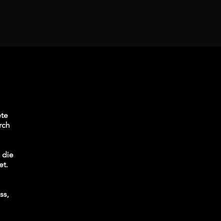
ete
rch
 die
et.
ss,