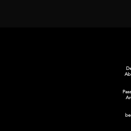
De
Ab
Pas
Ar
be